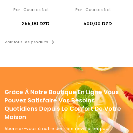
Par :
Courses Net
500,00 DZD

Voir tous les produits
Grâce À Notre Boutique En Ligne Vous
Pouvez Satisfaire Vos Besoins
Quotidiens Depuis Le Confort De Votre
Maison
Abonnez-vous à notre dernière newsletter pour