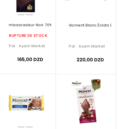
Rupture De Stock
Rupture De Stock
Rupture De Stock
lat Ambassadeur Noir 70% De Cacao
Chocolat Moment Blanc Éclats De Biscui
RUPTURE DE STOCK
Par :
Ayam Market
Par :
Ayam Market
165,00 DZD
220,00 DZD