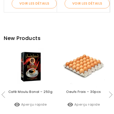
VOIR LES DÉTAILS
VOIR LES DÉTAILS
New Products
Sucre Blanc Cristallisé Skor – 2kg

Aperçu rapide
Par :
Courses Net
190,00 DZD
Oeufs Frais – 30pcs

Aperçu rapide