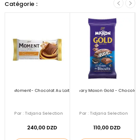
Catégorie :
lmary Moment- Chocolat Au Lait Caramel
Palmary Maxon Gold - Chocolat (
Choco
Par :
Tidjaria Selection
Par :
Tidjaria Selection
240,00 DZD
110,00 DZD