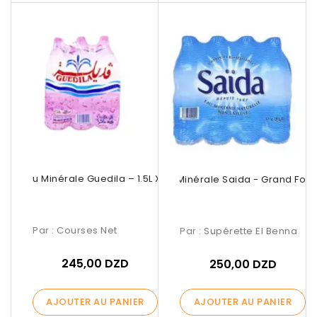
Eau Minérale Guedila – 1.5L X 6
Eau Minérale Saida - Grand For
Par :
Courses Net
Par :
Supérette El Benna
245,00 DZD
250,00 DZD
AJOUTER AU PANIER
AJOUTER AU PANIER